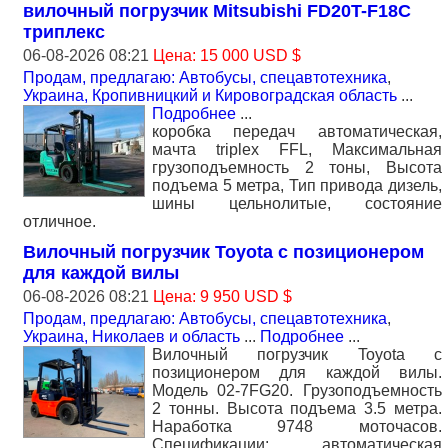
вилочный погрузчик Mitsubishi FD20T-F18C
триплекс
06-08-2026 08:21
Цена: 15 000 USD $
Продам, предлагаю: Автобусы, спецавтотехника
,
Украина, Кропивницкий и Кировоградская область
...
Подробнее
...
коробка передач автоматическая,
мачта triplex FFL, Максимальная
грузоподъемность 2 тоны, Высота
подъема 5 метра, Тип привода дизель,
шины цельнолитые, состояние
отличное.
Вилочный погрузчик Toyota с позиционером
для каждой вилы
06-08-2026 08:21
Цена: 9 950 USD $
Продам, предлагаю: Автобусы, спецавтотехника
,
Украина, Николаев и область
...
Подробнее
...
Вилочный погрузчик Toyota с
позиционером для каждой вилы.
Модель 02-7FG20. Грузоподъемность
2 тонны. Высота подъема 3.5 метра.
Наработка 9748 моточасов.
Спецификации: автоматическая