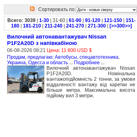
Сортировать по
Всего: 3039
|
1-30
| 31-60 |
61-90
|
91-120
|
121-150
|
151-
180
|
181-210
|
211-240
|
241-270
|
271-300
|
[>>300>>]
Вилочний автонавантажувач Nissan
P1F2A20D з напiвкабiною
06-08-2026 08:21
Цена: 11 600 USD $
Продам, предлагаю: Автобусы, спецавтотехника
,
Украина, Одесса и область
...
Подробнее
...
Вилочний автонавантажувач Nissan
P1F2A20D. Номiнальна
вантажопідйомність 2 тонни, за умови
віддаленості вантажу від каретки не
більше метра. Максимальна висота
підйому вил 3 метри.