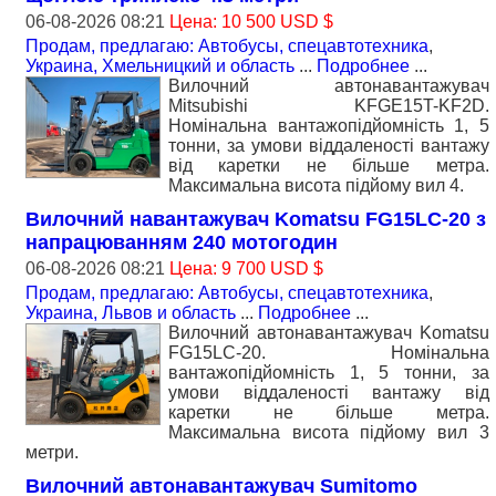
06-08-2026 08:21
Цена: 10 500 USD $
Продам, предлагаю: Автобусы, спецавтотехника
,
Украина, Хмельницкий и область
...
Подробнее
...
Вилочний автонавантажувач
Mitsubishi KFGE15T-KF2D.
Номiнальна вантажопідйомність 1, 5
тонни, за умови віддаленості вантажу
від каретки не більше метра.
Максимальна висота підйому вил 4.
Вилочний навантажувач Komatsu FG15LC-20 з
напрацюванням 240 мотогодин
06-08-2026 08:21
Цена: 9 700 USD $
Продам, предлагаю: Автобусы, спецавтотехника
,
Украина, Львов и область
...
Подробнее
...
Вилочний автонавантажувач Komatsu
FG15LC-20. Номiнальна
вантажопідйомність 1, 5 тонни, за
умови віддаленості вантажу від
каретки не більше метра.
Максимальна висота підйому вил 3
метри.
Вилочний автонавантажувач Sumitomo