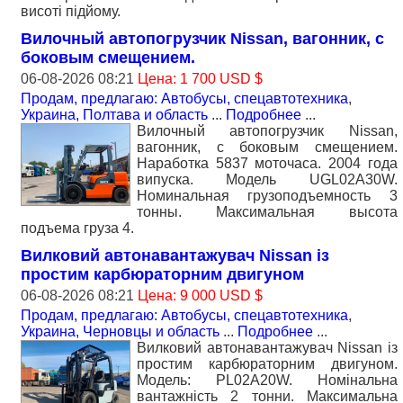
висоті підйому.
Вилочный автопогрузчик Nissan, вагонник, с
боковым смещением.
06-08-2026 08:21
Цена: 1 700 USD $
Продам, предлагаю: Автобусы, спецавтотехника
,
Украина, Полтава и область
...
Подробнее
...
Вилочный автопогрузчик Nissan,
вагонник, с боковым смещением.
Наработка 5837 моточаса. 2004 года
випуска. Модель UGL02A30W.
Номинальная грузоподъемность 3
тонны. Максимальная высота
подъема груза 4.
Вилковий автонавантажувач Nissan із
простим карбюраторним двигуном
06-08-2026 08:21
Цена: 9 000 USD $
Продам, предлагаю: Автобусы, спецавтотехника
,
Украина, Черновцы и область
...
Подробнее
...
Вилковий автонавантажувач Nissan із
простим карбюраторним двигуном.
Модель: PL02A20W. Номінальна
вантажність 2 тонни. Максимальна