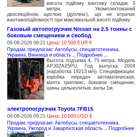
висота підйому вантажу складає 3
метри. Укомплектований
двосекційною щоглою (дуплекс), що не втрачає
вантажопідйомності при максимальній висоті підйому.
Газовый автопогрузчик Nissan на 2.5 тонны с
боковым смещением и свобод
06-08-2026 08:21
Цена: 10 500 EUR €
Продам, предлагаю: Автобусы, спецавтотехника
,
Украина, Винница и область
...
Подробнее
...
Высота подъема 4, 75 метра. Модель
APJ02A25PU. Год выпуска 2004
(наработка 19213 м/ч). Спецификации:
коробка передач автоматическая,
мачта триплекс, боковое смещение,
шины цельнолитые, вилы 1м.
электропогрузчик Toyota 7FB15
06-08-2026 08:21
Цена: 10 000 USD $
Продам, предлагаю: Автобусы, спецавтотехника
,
Украина, Ужгород и Закарпатская область
...
Подробнее
...