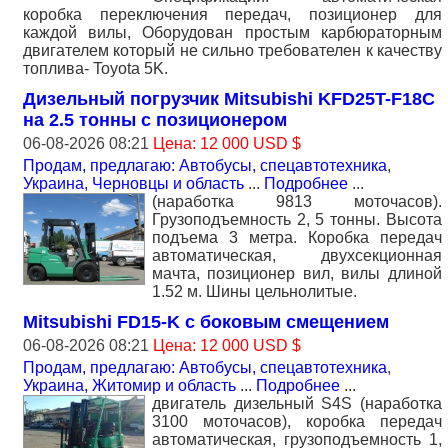
коробка переключения передач, позиционер для
каждой вилы, Оборудован простым карбюраторным
двигателем который не сильно требователен к качеству
топлива- Toyota 5K.
Дизельный погрузчик Mitsubishi KFD25T-F18C
на 2.5 тонны с позиционером
06-08-2026 08:21
Цена: 12 000 USD $
Продам, предлагаю: Автобусы, спецавтотехника
,
Украина, Черновцы и область
...
Подробнее
...
(наработка 9813 моточасов).
Грузоподъемность 2, 5 тонны. Высота
подъема 3 метра. Коробка передач
автоматическая, двухсекционная
мачта, позиционер вил, вилы длиной
1.52 м. Шины цельнолитые.
Mitsubishi FD15-K с боковым смещением
06-08-2026 08:21
Цена: 12 000 USD $
Продам, предлагаю: Автобусы, спецавтотехника
,
Украина, Житомир и область
...
Подробнее
...
двигатель дизельный S4S (наработка
3100 моточасов), коробка передач
автоматическая, грузоподъемность 1,