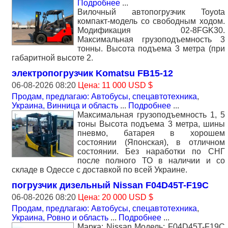
Подробнее
...
Вилочный автопогрузчик Toyota
компакт-модель со свободным ходом.
Модификация 02-8FGK30.
Максимальная грузоподъемность 3
тонны. Высота подъема 3 метра (при
габаритной высоте 2.
электропогрузчик Komatsu FB15-12
06-08-2026 08:20
Цена: 11 000 USD $
Продам, предлагаю: Автобусы, спецавтотехника
,
Украина, Винница и область
...
Подробнее
...
Максимальная грузоподъемность 1, 5
тоны Высота подъема 3 метра, шины
пневмо, батарея в хорошем
состоянии (Японская), в отличном
состоянии. Без наработки по СНГ
после полного ТО в наличии и со
складе в Одессе с доставкой по всей Украине.
погрузчик дизельный Nissan F04D45T-F19С
06-08-2026 08:20
Цена: 20 000 USD $
Продам, предлагаю: Автобусы, спецавтотехника
,
Украина, Ровно и область
...
Подробнее
...
Марка: Nissan Модель: F04D45T-F19С