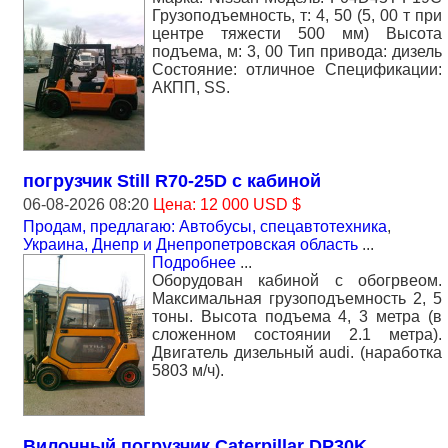
Грузоподъемность, т: 4, 50 (5, 00 т при
центре тяжести 500 мм) Высота
подъема, м: 3, 00 Тип привода: дизель
Состояние: отличное Спецификации:
АКПП, SS.
погрузчик Still R70-25D с кабиной
06-08-2026 08:20
Цена: 12 000 USD $
Продам, предлагаю: Автобусы, спецавтотехника
,
Украина, Днепр и Днепропетровская область
...
Подробнее
...
Оборудован кабиной с обогрвеом.
Максимальная грузоподъемность 2, 5
тоны. Высота подъема 4, 3 метра (в
сложенном состоянии 2.1 метра).
Двигатель дизельный audi. (наработка
5803 м/ч).
Вилочный погрузчик Caterpillar DP30K