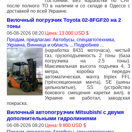
состоянии. Без наработки по СНГ
после полного ТО в наличии и со складе в Одессе с
доставкой по всей Украине.
Вилочный погрузчик Toyota 02-8FGF20 на 2
тоны
06-08-2026 08:20
Цена: 13 000 USD $
Продам, предлагаю: Автобусы, спецавтотехника
,
Украина, Винница и область
...
Подробнее
...
(наработка 8431 моточаса), чистый
газ, грузоподъемность 2 тоны (база
погрузчика на 2.5 тоны).
Максимальная высота подъема 4, 3
метра, коробка передач
автоматическая, мачта triplex FFL
(трёхсекционная мачта), SE (шины
цельнолитые), SS (устройство
бокового смещения каретки вил), в
Украине не работал, заводская
покраска.
Вилочный автопогрузчик Mitsubishi с двумя
дополнительными гидролиниями
06-08-2026 08:20
Цена: 9 800 USD $
Продам, предлагаю: Автобусы, спецавтотехника
,