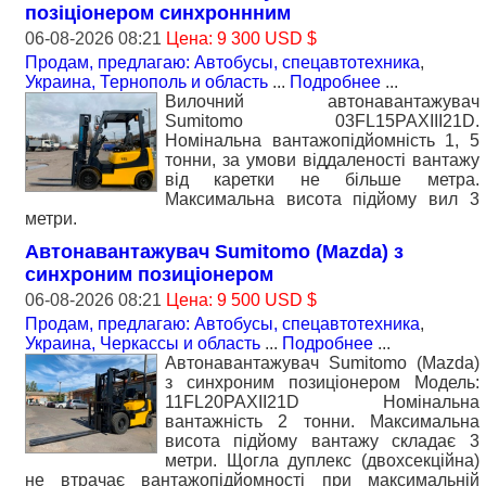
позiцiонером синхроннним
06-08-2026 08:21
Цена: 9 300 USD $
Продам, предлагаю: Автобусы, спецавтотехника
,
Украина, Тернополь и область
...
Подробнее
...
Вилочний автонавантажувач
Sumitomo 03FL15PAXIII21D.
Номiнальна вантажопідйомність 1, 5
тонни, за умови віддаленості вантажу
від каретки не більше метра.
Максимальна висота підйому вил 3
метри.
Автонавантажувач Sumitomo (Mazda) з
синхроним позицiонером
06-08-2026 08:21
Цена: 9 500 USD $
Продам, предлагаю: Автобусы, спецавтотехника
,
Украина, Черкассы и область
...
Подробнее
...
Автонавантажувач Sumitomo (Mazda)
з синхроним позицiонером Модель:
11FL20PAXII21D Номінальна
вантажність 2 тонни. Максимальна
висота підйому вантажу складає 3
метри. Щогла дуплекс (двохсекційна)
не втрачає вантажопідйомності при максимальній