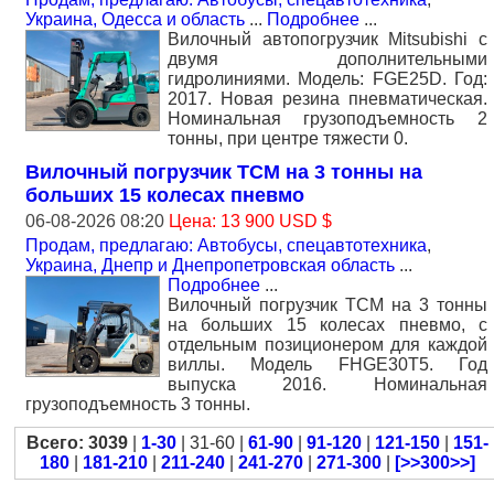
Украина, Одесса и область
...
Подробнее
...
Вилочный автопогрузчик Mitsubishi с
двумя дополнительными
гидролиниями. Модель: FGE25D. Год:
2017. Новая резина пневматическая.
Номинальная грузоподъемность 2
тонны, при центре тяжести 0.
Вилочный погрузчик TCM на 3 тонны на
больших 15 колесах пневмо
06-08-2026 08:20
Цена: 13 900 USD $
Продам, предлагаю: Автобусы, спецавтотехника
,
Украина, Днепр и Днепропетровская область
...
Подробнее
...
Вилочный погрузчик TCM на 3 тонны
на больших 15 колесах пневмо, с
отдельным позиционером для каждой
виллы. Модель FHGE30T5. Год
выпуска 2016. Номинальная
грузоподъемность 3 тонны.
Всего: 3039
|
1-30
| 31-60 |
61-90
|
91-120
|
121-150
|
151-
180
|
181-210
|
211-240
|
241-270
|
271-300
|
[>>300>>]