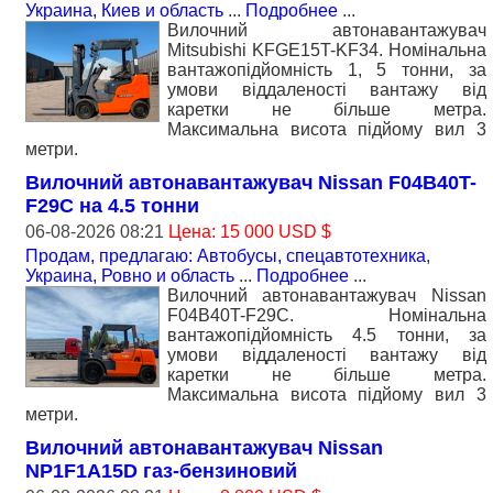
Украина, Киев и область
...
Подробнее
...
Вилочний автонавантажувач
Mitsubishi KFGE15T-KF34. Номiнальна
вантажопідйомність 1, 5 тонни, за
умови віддаленості вантажу від
каретки не більше метра.
Максимальна висота підйому вил 3
метри.
Вилочний автонавантажувач Nissan F04B40T-
F29C на 4.5 тонни
06-08-2026 08:21
Цена: 15 000 USD $
Продам, предлагаю: Автобусы, спецавтотехника
,
Украина, Ровно и область
...
Подробнее
...
Вилочний автонавантажувач Nissan
F04B40T-F29C. Номiнальна
вантажопідйомність 4.5 тонни, за
умови віддаленості вантажу від
каретки не більше метра.
Максимальна висота підйому вил 3
метри.
Вилочний автонавантажувач Nissan
NP1F1A15D газ-бензиновий