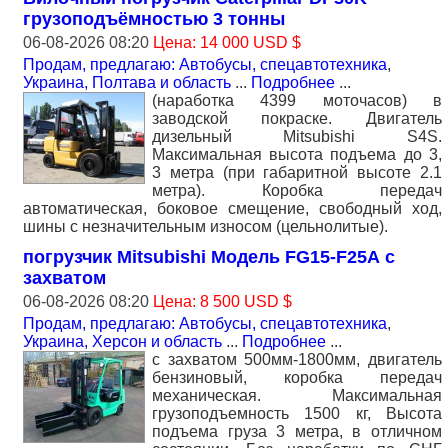
грузоподъёмностью 3 тонны
06-08-2026 08:20
Цена: 14 000 USD $
Продам, предлагаю: Автобусы, спецавтотехника
,
Украина, Полтава и область
...
Подробнее
...
(наработка 4399 моточасов) в
заводской покраске. Двигатель
дизельный Mitsubishi S4S.
Максимальная высота подъема до 3,
3 метра (при габаритной высоте 2.1
метра). Коробка передач
автоматическая, боковое смещение, свободный ход,
шины с незначительным износом (цельнолитые).
погрузчик Mitsubishi Модель FG15-F25А с
захватом
06-08-2026 08:20
Цена: 8 500 USD $
Продам, предлагаю: Автобусы, спецавтотехника
,
Украина, Херсон и область
...
Подробнее
...
с захватом 500мм-1800мм, двигатель
бензиновый, коробка передач
механическая. Максимальная
грузоподъемность 1500 кг, Высота
подъема груза 3 метра, в отличном