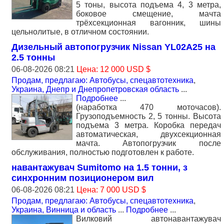
5 тоны, высота подъема 4, 3 метра,
боковое смещение, мачта
трёхсекционная вагонник, шины
цельнолитые, в отличном состоянии.
Дизельный автопогрузчик Nissan YL02A25 на
2.5 тонны
06-08-2026 08:21
Цена: 12 000 USD $
Продам, предлагаю: Автобусы, спецавтотехника
,
Украина, Днепр и Днепропетровская область
...
Подробнее
...
(наработка 470 моточасов).
Грузоподъемность 2, 5 тонны. Высота
подъема 3 метра. Коробка передач
автоматическая, двухсекционная
мачта. Автопогрузчик после
обслуживания, полностью подготовлен к работе.
навантажувач Sumitomo на 1.5 тонни, з
синхронним позиционером вил
06-08-2026 08:21
Цена: 7 000 USD $
Продам, предлагаю: Автобусы, спецавтотехника
,
Украина, Винница и область
...
Подробнее
...
Вилковий автонавантажувач