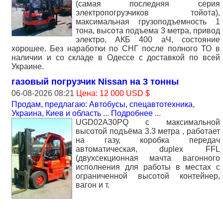
(самая последняя серия
электропогрузчиков тойота),
максимальная грузоподъемность 1
тона, высота подъема 3 метра, привод
электро, АКБ 400 аЧ, состояние
хорошее. Без наработки по СНГ после полного ТО в
наличии и со складе в Одессе с доставкой по всей
Украине.
газовый погрузчик Nissan на 3 тонны
06-08-2026 08:21
Цена: 12 000 USD $
Продам, предлагаю: Автобусы, спецавтотехника
,
Украина, Киев и область
...
Подробнее
...
UGD02A30PQ с максимальной
высотой подъёма 3.3 метра , работает
на газу, коробка передач
автоматическая, duplex FFL
(двухсекционная мачта вагонного
исполнения для работы в местах с
ограниченной высотой контейнер,
вагон и т.