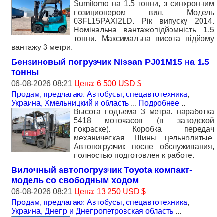
Sumitomo на 1.5 тонни, з синхронним
позиционером вил. Модель
03FL15PAXI2LD. Рік випуску 2014.
Номiнальна вантажопідйомність 1.5
тонни. Максимальна висота підйому
вантажу 3 метри.
Бензиновый погрузчик Nissan PJ01M15 на 1.5
тонны
06-08-2026 08:21
Цена: 6 500 USD $
Продам, предлагаю: Автобусы, спецавтотехника
,
Украина, Хмельницкий и область
...
Подробнее
...
Высота подъема 3 метра. наработка
5418 моточасов (в заводской
покраске). Коробка передач
механическая. Шины цельнолитые.
Автопогрузчик после обслуживания,
полностью подготовлен к работе.
Вилочный автопогрузчик Toyota компакт-
модель со свободным ходом
06-08-2026 08:21
Цена: 13 250 USD $
Продам, предлагаю: Автобусы, спецавтотехника
,
Украина, Днепр и Днепропетровская область
...