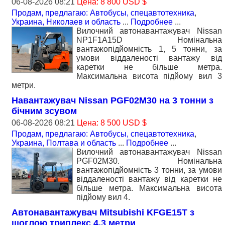
06-08-2026 08:21
Цена: 8 800 USD $
Продам, предлагаю: Автобусы, спецавтотехника
,
Украина, Николаев и область
...
Подробнее
...
Вилочний автонавантажувач Nissan
NP1F1A15D Номiнальна
вантажопідйомність 1, 5 тонни, за
умови віддаленості вантажу від
каретки не більше метра.
Максимальна висота підйому вил 3
метри.
Навантажувач Nissan PGF02M30 на 3 тонни з
бiчним зсувом
06-08-2026 08:21
Цена: 8 500 USD $
Продам, предлагаю: Автобусы, спецавтотехника
,
Украина, Полтава и область
...
Подробнее
...
Вилочний автонавантажувач Nissan
PGF02M30. Номiнальна
вантажопідйомність 3 тонни, за умови
віддаленості вантажу від каретки не
більше метра. Максимальна висота
підйому вил 4.
Автонавантажувач Mitsubishi KFGE15T з
щоглою триплекс 4.3 метри