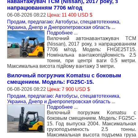
навантажувач TCM (Nissan), 2017 року, з
напрацюванням 7706 м/год
06-08-2026 08:22
Цена: 11 400 USD $
Продам, предлагаю: Автобусы, спецавтотехника
,
Украина, Днепр и Днепропетровская область
...
Подробнее
...
Вилочний автонавантажувач TCM
(Nissan), 2017 року, з напрацюванням
7706 м/год. Модель: FHGE25T15.
Номiнальна вантажопідйомність 2.5
тонни, при центрі ваги 0.5 метри.
Максимальна висота підйому вантажу 3 метри.
Вилочный погрузчик Komatsu с боковым
смещением. Модель: FG25C-15.
06-08-2026 08:22
Цена: 7 900 USD $
Продам, предлагаю: Автобусы, спецавтотехника
,
Украина, Днепр и Днепропетровская область
...
Подробнее
...
Вилочный погрузчик Komatsu с
боковым смещением. Модель: FG25C-
15. Год выпуска 2004. Максимальная
грузоподъемность 2.5 тонны.
Максимальная высота подъема груза