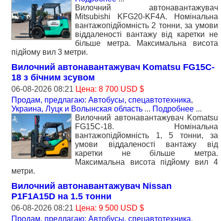
Вилочний автонавантажувач
Mitsubishi KFG20-KF4A. Номiнальна
вантажопідйомність 2 тонни, за умови
віддаленості вантажу від каретки не
більше метра. Максимальна висота
підйому вил 3 метри.
Вилочний автонавантажувач Komatsu FG15C-
18 з бiчним зсувом
06-08-2026 08:21
Цена: 8 700 USD $
Продам, предлагаю: Автобусы, спецавтотехника
,
Украина, Луцк и Волынская область
...
Подробнее
...
Вилочний автонавантажувач Komatsu
FG15C-18. Номiнальна
вантажопідйомність 1, 5 тонни, за
умови віддаленості вантажу від
каретки не більше метра.
Максимальна висота підйому вил 4
метри.
Вилочний автонавантажувач Nissan
P1F1A15D на 1.5 тонни
06-08-2026 08:21
Цена: 9 500 USD $
Продам, предлагаю: Автобусы, спецавтотехника
,