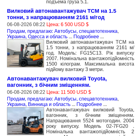
подъема груза 5.1.
Вилковий автонавантажувач TCM на 1.5
тонни, з напрацюванням 2161 м/год
06-08-2026 08:22
Цена: 6 500 USD $
Продам, предлагаю: Автобусы, спецавтотехника
,
Украина, Одесса и область
...
Подробнее
...
Вилковий автонавантажувач TCM на
1.5 тонни, з напрацюванням 2161 м/
год. Модель: FG15C13. Рік випуску
2007. Номінальна вантажопідйомність
1500 кілограм. Максимальна висота
підйому вантажу 3 метри.
Автонавантажувач вилковий Toyota,
вагонник, з бічним зміщенням.
06-08-2026 08:22
Цена: 11 500 USD $
Продам, предлагаю: Автобусы, спецавтотехника
,
Украина, Винница и область
...
Подробнее
...
Автонавантажувач вилковий Toyota,
вагонник, з бічним зміщенням.
Напрацювання 5524 мотогодин. 2004
року випуску. Модель 02-7FG20 .
Номiнальна вантажопідйомність 2