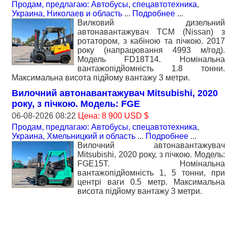
Продам, предлагаю: Автобусы, спецавтотехника
,
Украина, Николаев и область
...
Подробнее
...
Вилковий дизельний
автонавантажувач TCM (Nissan) з
ротатором, з кабiною та пічкою. 2017
року (напрацювання 4993 м/год).
Модель FD18T14. Номiнальна
вантажопідйомність 1.8 тонни.
Максимальна висота підйому вантажу 3 метри.
Вилочний автонавантажувач Mitsubishi, 2020
року, з пічкою. Модель: FGE
06-08-2026 08:22
Цена: 8 900 USD $
Продам, предлагаю: Автобусы, спецавтотехника
,
Украина, Хмельницкий и область
...
Подробнее
...
Вилочний автонавантажувач
Mitsubishi, 2020 року, з пічкою. Модель:
FGE15T. Номiнальна
вантажопідйомність 1, 5 тонни, при
центрі ваги 0.5 метр. Максимальна
висота підйому вантажу 3 метри.