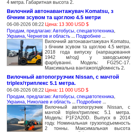
4 метра. Габаритная высота 2.
Вилочний автонавантажувач Komatsu, з
бічним зсувом та щоглою 4.5 метри
06-08-2026 08:22
Цена: 13 300 USD $
Продам, предлагаю: Автобусы, спецавтотехника
,
Украина, Чернигов и область
...
Подробнее
...
Вилочний автонавантажувач Komatsu,
з бічним зсувом та щоглою 4.5 метри.
2018 года випуску (напрацювання
1942 м/год) у заводському
фарбуванні. Модель: FG25C-17.
Максимальна вантажопідйомність 2.
Вилочный автопогрузчик Nissan, с мачтой
triplex/триплекс 5.1 метра.
06-08-2026 08:22
Цена: 11 000 USD $
Продам, предлагаю: Автобусы, спецавтотехника
,
Украина, Николаев и область
...
Подробнее
...
Вилочный автопогрузчик Nissan, с
мачтой triplex/триплекс 5.1 метра.
Модель: P1F2A20D. Выпуск в 2014
году. Номинальная грузоподъемность
2 тонны. Максимальная высота