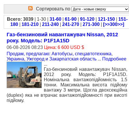
Сортировать по
Всего: 3039
| 1-30 |
31-60
|
61-90
|
91-120
|
121-150
|
151-
180
|
181-210
|
211-240
|
241-270
|
271-300
|
[>>300>>]
Газ-бензиновий навантажувач Nissan, 2012
року. Модель: P1F1A15D
06-08-2026 08:23
Цена: 6 600 USD $
Продам, предлагаю: Автобусы, спецавтотехника
,
Украина, Ужгород и Закарпатская область
...
Подробнее
...
Газ-бензиновий навантажувач Nissan,
2012 року. Модель: P1F1A15D.
Номiнальна вантажопідйомність 1.5
тонни. Максимальна висота підйому
вантажу 3 метри. Щогла двохсекційна
(duplex) яка не втрачає вантажопідйомності при висоті
підйому.