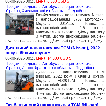
06-08-2026 08:23
Цена: 6 300 USD $
Продам, предлагаю: Автобусы, спецавтотехника
,
Украина, Хмельницкий и область
...
Подробнее
...
Газ-бензиновий навантажувач Nissan,
з напрацюванням 3757 мотогодин.
Модель: J01A15. Номiнальна
вантажопідйомність 1.5 тонни.
Максимальна висота підйому вантажу
3 метри. Щогла двохсекційна (duplex)
яка не втрачає вантажопідйомності при висоті підйому.
Дизельний навантажувач TCM (Nissan), 2022
року з бiчним зсувом
06-08-2026 08:23
Цена: 14 000 USD $
Продам, предлагаю: Автобусы, спецавтотехника
,
Украина, Ивано-Франковск и область
...
Подробнее
...
Дизельний навантажувач TCM
(Nissan), 2022 року з бiчним зсувом
Модель: FD20T5M. Номiнальна
вантажопідйомність 2 тонни.
Максимальна висота підйому вантажу
4 метри. Щогла двохсекційна (duplex)
яка не втрачає вантажопідйомності при висоті підйому.
Газ-бензиновий навантажувач TCM (Nissan),