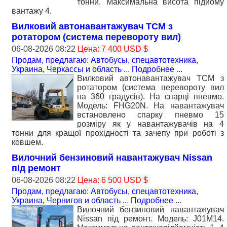
тонни. Максимальна висота підйому
вантажу 4.
Вилковий автонавантажувач TCM з
ротатором (система перевороту вил)
06-08-2026 08:22
Цена: 7 400 USD $
Продам, предлагаю: Автобусы, спецавтотехника
,
Украина, Черкассы и область
...
Подробнее
...
Вилковий автонавантажувач TCM з
ротатором (система перевороту вил
на 360 градусів). На спарці пневмо.
Модель: FHG20N. На навантажувач
встановлено спарку пневмо 15
розміру як у навантажувачів на 4
тонни для кращої прохідності та зачепу при роботі з
ковшем.
Вилочний бензиновий навантажувач Nissan
пiд ремонт
06-08-2026 08:22
Цена: 6 500 USD $
Продам, предлагаю: Автобусы, спецавтотехника
,
Украина, Чернигов и область
...
Подробнее
...
Вилочний бензиновий навантажувач
Nissan пiд ремонт. Модель: J01M14.