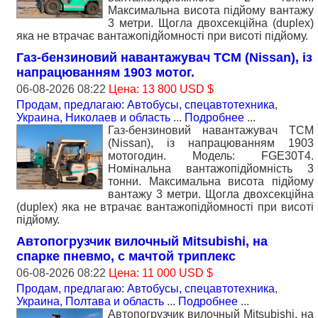
Максимальна висота підйому вантажу
3 метри. Щогла двохсекційна (duplex)
яка не втрачає вантажопідйомності при висоті підйому.
Газ-бензиновий навантажувач TCM (Nissan), із
напрацюванням 1903 мотог.
06-08-2026 08:22
Цена: 13 800 USD $
Продам, предлагаю: Автобусы, спецавтотехника
,
Украина, Николаев и область
...
Подробнее
...
Газ-бензиновий навантажувач TCM
(Nissan), із напрацюванням 1903
мотогодин. Модель: FGE30T4.
Номiнальна вантажопідйомність 3
тонни. Максимальна висота підйому
вантажу 3 метри. Щогла двохсекційна
(duplex) яка не втрачає вантажопідйомності при висоті
підйому.
Автопогрузчик вилочный Mitsubishi, на
спарке пневмо, с мачтой триплекс
06-08-2026 08:22
Цена: 11 000 USD $
Продам, предлагаю: Автобусы, спецавтотехника
,
Украина, Полтава и область
...
Подробнее
...
Автопогрузчик вилочный Mitsubishi, на