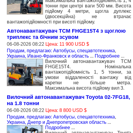
Максимальна вантажопідйомність 1, 4
тонни при центрі ваги 500 мм. Висота
підйому 4 метри, щогла дуплекс
(двосекційна) не втрачає
вантажопідйомності при висоті підйому.
Автонавантажувач TCM FHGE15T4 з щоглою
триплекс та бiчним зсувом
06-08-2026 08:22
Цена: 11 900 USD $
Продам, предлагаю: Автобусы, спецавтотехника
,
Украина, Ивано-Франковск и область
...
Подробнее
...
Вилочний автонавантажувач TCM
FHGE15T4. Номiнальна
вантажопідйомність 1, 5 тонни, за
умови віддаленості вантажу від
каретки не більше метра.
Максимальна висота підйому вил 3.
Вилочний автонавантажувач Toyota 02-7FG18,
на 1.8 тонни
06-08-2026 08:22
Цена: 8 800 USD $
Продам, предлагаю: Автобусы, спецавтотехника
,
Украина, Днепр и Днепропетровская область
...
Подробнее
...
Вилочний автонавантажувач Toyota