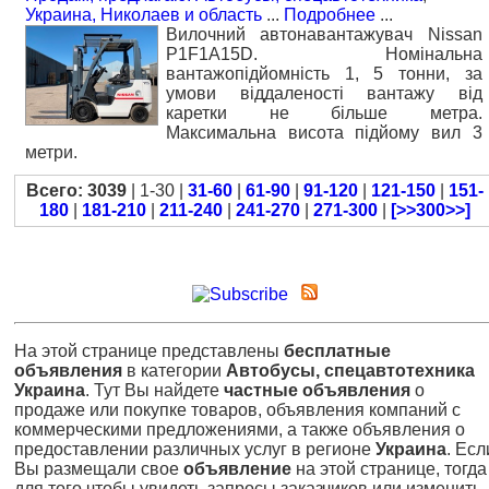
Украина, Николаев и область
...
Подробнее
...
Вилочний автонавантажувач Nissan
P1F1A15D. Номiнальна
вантажопідйомність 1, 5 тонни, за
умови віддаленості вантажу від
каретки не більше метра.
Максимальна висота підйому вил 3
метри.
Всего: 3039
| 1-30 |
31-60
|
61-90
|
91-120
|
121-150
|
151-
180
|
181-210
|
211-240
|
241-270
|
271-300
|
[>>300>>]
На этой странице представлены
бесплатные
объявления
в категории
Автобусы, спецавтотехника
Украина
. Тут Вы найдете
частные объявления
о
продаже или покупке товаров, объявления компаний с
коммерческими предложениями, а также объявления о
предоставлении различных услуг в регионе
Украина
. Есл
Вы размещали свое
объявление
на этой странице, тогда
для того чтобы увидеть запросы заказчиков или изменить