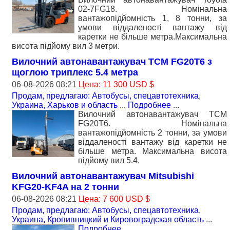
02-7FG18. Номiнальна
вантажопідйомність 1, 8 тонни, за
умови віддаленості вантажу від
каретки не більше метра.Максимальна
висота підйому вил 3 метри.
Вилочний автонавантажувач TCM FG20T6 з
щоглою триплекс 5.4 метра
06-08-2026 08:21
Цена: 11 300 USD $
Продам, предлагаю: Автобусы, спецавтотехника
,
Украина, Харьков и область
...
Подробнее
...
Вилочний автонавантажувач TCM
FG20T6. Номiнальна
вантажопідйомність 2 тонни, за умови
віддаленості вантажу від каретки не
більше метра. Максимальна висота
підйому вил 5.4.
Вилочний автонавантажувач Mitsubishi
KFG20-KF4A на 2 тонни
06-08-2026 08:21
Цена: 7 600 USD $
Продам, предлагаю: Автобусы, спецавтотехника
,
Украина, Кропивницкий и Кировоградская область
...
Подробнее
...