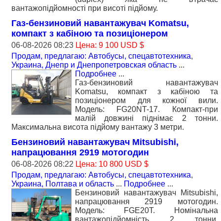
вантажопідйомності при висоті підйому.
Газ-бензиновий навантажувач Komatsu,
компакт з кабіною та позиціонером
06-08-2026 08:23
Цена: 9 100 USD $
Продам, предлагаю: Автобусы, спецавтотехника
,
Украина, Днепр и Днепропетровская область
...
Подробнее
...
Газ-бензиновий навантажувач
Komatsu, компакт з кабіною та
позиціонером для кожної вили.
Модель: FG20NT-17. Компакт-при
малій довжині піднімає 2 тонни.
Максимальна висота підйому вантажу 3 метри.
Бензиновий навантажувач Mitsubishi,
напрацювання 2919 мотогодин
06-08-2026 08:22
Цена: 10 800 USD $
Продам, предлагаю: Автобусы, спецавтотехника
,
Украина, Полтава и область
...
Подробнее
...
Бензиновий навантажувач Mitsubishi,
напрацювання 2919 мотогодин.
Модель: FGE20T. Номiнальна
вантажопідйомність 2 тонни.