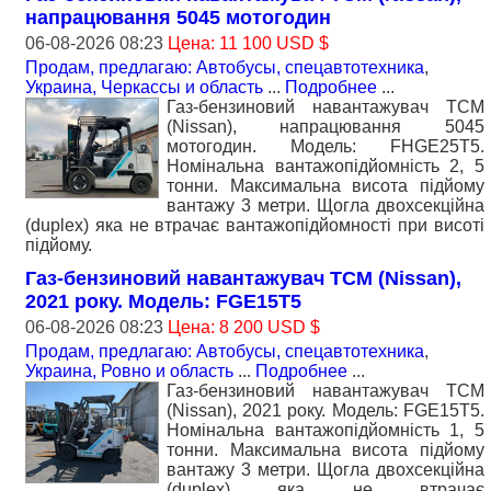
напрацювання 5045 мотогодин
06-08-2026 08:23
Цена: 11 100 USD $
Продам, предлагаю: Автобусы, спецавтотехника
,
Украина, Черкассы и область
...
Подробнее
...
Газ-бензиновий навантажувач TCM
(Nissan), напрацювання 5045
мотогодин. Модель: FHGE25T5.
Номiнальна вантажопідйомність 2, 5
тонни. Максимальна висота підйому
вантажу 3 метри. Щогла двохсекційна
(duplex) яка не втрачає вантажопідйомності при висоті
підйому.
Газ-бензиновий навантажувач TCM (Nissan),
2021 року. Модель: FGE15T5
06-08-2026 08:23
Цена: 8 200 USD $
Продам, предлагаю: Автобусы, спецавтотехника
,
Украина, Ровно и область
...
Подробнее
...
Газ-бензиновий навантажувач TCM
(Nissan), 2021 року. Модель: FGE15T5.
Номiнальна вантажопідйомність 1, 5
тонни. Максимальна висота підйому
вантажу 3 метри. Щогла двохсекційна
(duplex) яка не втрачає