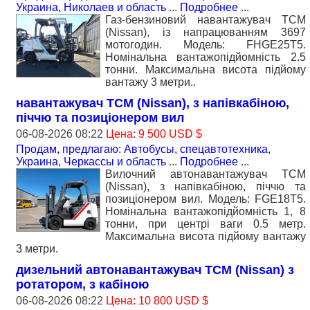
Украина, Николаев и область
...
Подробнее
...
Газ-бензиновий навантажувач TCM
(Nissan), із напрацюванням 3697
мотогодин. Модель: FHGE25T5.
Номiнальна вантажопідйомність 2.5
тонни. Максимальна висота підйому
вантажу 3 метри..
навантажувач TCM (Nissan), з напівкабіною,
піччю та позиціонером вил
06-08-2026 08:22
Цена: 9 500 USD $
Продам, предлагаю: Автобусы, спецавтотехника
,
Украина, Черкассы и область
...
Подробнее
...
Вилочний автонавантажувач TCM
(Nissan), з напівкабіною, піччю та
позиціонером вил. Модель: FGE18T5.
Номiнальна вантажопідйомність 1, 8
тонни, при центрі ваги 0.5 метр.
Максимальна висота підйому вантажу
3 метри.
дизельний автонавантажувач TCM (Nissan) з
ротатором, з кабiною
06-08-2026 08:22
Цена: 10 800 USD $