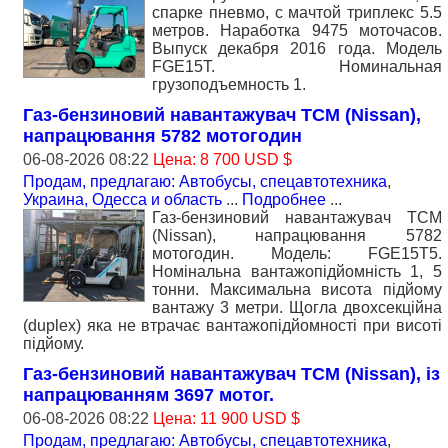
спарке пневмо, с мачтой триплекс 5.5
метров. Наработка 9475 моточасов.
Выпуск декабря 2016 года. Модель
FGE15T. Номинальная
грузоподъемность 1.
Газ-бензиновий навантажувач TCM (Nissan),
напрацювання 5782 мотогодин
06-08-2026 08:22
Цена: 8 700 USD $
Продам, предлагаю: Автобусы, спецавтотехника
,
Украина, Одесса и область
...
Подробнее
...
Газ-бензиновий навантажувач TCM
(Nissan), напрацювання 5782
мотогодин. Модель: FGE15T5.
Номiнальна вантажопідйомність 1, 5
тонни. Максимальна висота підйому
вантажу 3 метри. Щогла двохсекційна
(duplex) яка не втрачає вантажопідйомності при висоті
підйому.
Газ-бензиновий навантажувач TCM (Nissan), із
напрацюванням 3697 мотог.
06-08-2026 08:22
Цена: 11 900 USD $
Продам, предлагаю: Автобусы, спецавтотехника
,