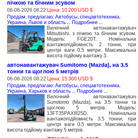
пічкою та бічним зсувом
06-08-2026 08:22
Цена: 10 200 USD $
Продам, предлагаю: Автобусы, спецавтотехника
,
Украина, Львов и область
...
Подробнее
...
Вилочний автонавантажувач
Mitsubishi, з пічкою та бічним зсувом.
Модель: FGE20T. Номiнальна
вантажопідйомність 2 тонни, при
центрі ваги 0.5 метри. Максимальна
висота підйому вантажу 3.
автонавантажувач Sumitomo (Mazda), на 3.5
тонни та щоглою 5 метрів
06-08-2026 08:22
Цена: 15 300 USD $
Продам, предлагаю: Автобусы, спецавтотехника
,
Украина, Харьков и область
...
Подробнее
...
Вилочний автонавантажувач
Sumitomo (Mazda), на 3.5 тонни та
щоглою 5 метрів. Модель:
13FT35PAXIII25D. Номiнальна
вантажопідйомність 3.5 тонни, при
центрі ваги 0.5 метри. Максимальна
висота підйому вантажу 5 метрів.